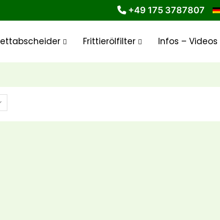
+49 175 3787807
Fettabscheider
Frittierölfilter
Infos – Videos