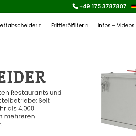
+49 175 3787807
Fettabscheider
Frittierölfilter
Infos – Videos
EIDER
sten Restaurants und
elbetriebe: Seit
r als 4.000
 in mehreren
.