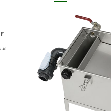
bscheider nach
 Restaurants konzipiert,
n. Er kann rechts oder
im Keller installiert
der europäischen Norm