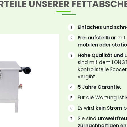
RTEILE UNSERER FETTABSCH
Einfaches und schne
Frei aufstellbar
mit 
mobilen oder statio
Hohe Qualität und L
sind mit dem LONGTIM
Kontrollstelle Ecoce
vergibt.
5 Jahre Garantie.
Für die Wartung ist
Es wird
kein Strom
b
Sie sind
umweltfreu
zurnachhaltigen en