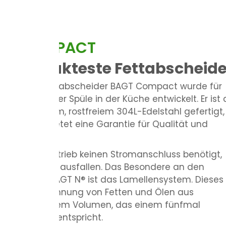
BAGT 200N
Zertifizierter Fetta
DIN EN 1825
Der Fettabscheider BAGT 200N ist für
die bis zu 200 Essen pro Tag serviere
links vom Siphon unter der Spüle oder 
werden. Der BAGT 200N entspricht 
DIN EN 1825.
Mehr erfahren