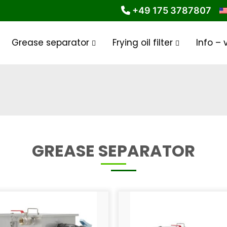
+49 175 3787807
Grease separator
Frying oil filter
Info – 
GREASE SEPARATOR