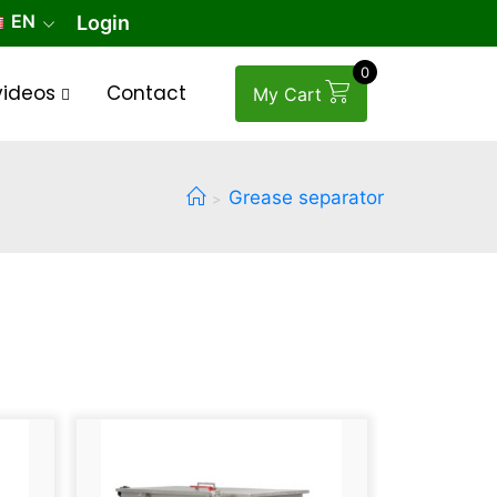
EN
Login
0
videos
Contact
My Cart
Grease separator
>